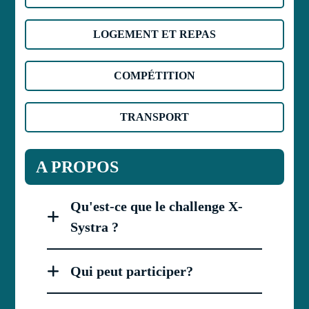
LOGEMENT ET REPAS
COMPÉTITION
TRANSPORT
A PROPOS
Qu'est-ce que le challenge X-
Systra ?
Le challenge X-Systra est une compétition
étudiante internationale d'escrime, qui
Qui peut participer?
rassemble chaque année plus de 300
Tout étudiant en capacité de pratiquer
personnes. Avant tout destinée aux étudiants
l'escrime peut prendre part au challenge.